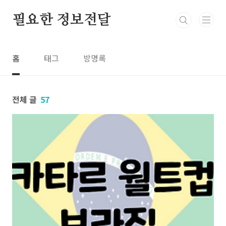
본문 바로가기
필요한 정보전달
홈
태그
방명록
전체 글
57