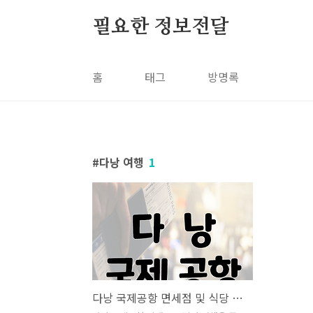
본문 바로가기
필요한 정보전달
홈
태그
방명록
다낭 여행
1
다낭 국제공항 면세점 및 식당 안내도 (다낭, 호이안 여행)